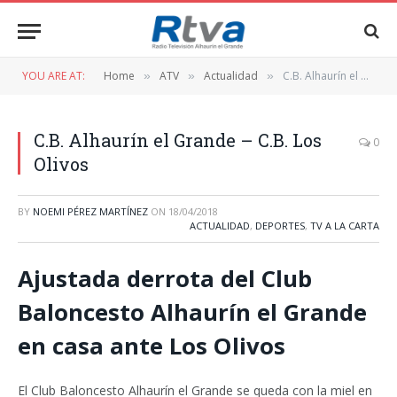
YOU ARE AT:
Home
ATV
Actualidad
C.B. Alhaurín el Grande – C.B. Los Olivos
»
»
»
C.B. Alhaurín el Grande – C.B. Los
0
Olivos
BY
NOEMI PÉREZ MARTÍNEZ
ON
18/04/2018
ACTUALIDAD
,
DEPORTES
,
TV A LA CARTA
Ajustada derrota del Club
Baloncesto Alhaurín el Grande
en casa ante Los Olivos
El Club Baloncesto Alhaurín el Grande se queda con la miel en