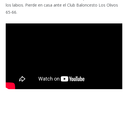
los labios. Pierde en casa ante el Club Baloncesto Los Olivos
65-66.
Facebook
Twitter
Pinterest
LinkedIn
Tumblr
Email
WhatsA