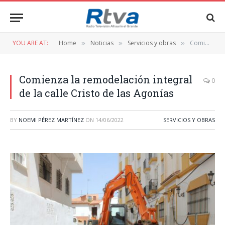
YOU ARE AT:
Home
Noticias
Servicios y obras
Comienza la remodelación integral de la calle Cristo de las Agonías
»
»
»
Comienza la remodelación integral
0
de la calle Cristo de las Agonías
BY
NOEMI PÉREZ MARTÍNEZ
ON
14/06/2022
SERVICIOS Y OBRAS