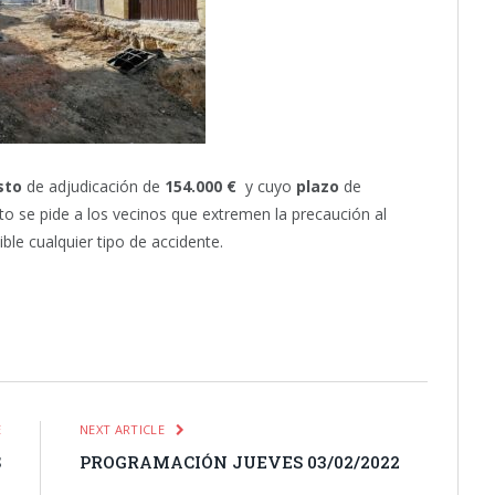
sto
de adjudicación de
154.000 €
y cuyo
plazo
de
o se pide a los vecinos que extremen la precaución al
ible cualquier tipo de accidente.
itter
Pinterest
LinkedIn
Tumblr
Email
WhatsApp
E
NEXT ARTICLE
S
PROGRAMACIÓN JUEVES 03/02/2022
2