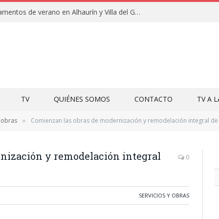
Clausuras de los campamentos de verano en Alhaurín y Villa del Guadalhorce 2026
TV
QUIÉNES SOMOS
CONTACTO
TV A 
y obras
Comienzan las obras de modernización y remodelación integral de 
»
nización y remodelación integral
0
SERVICIOS Y OBRAS