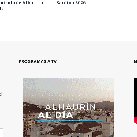
iento de Alhaurín
Sardina 2026
de
PROGRAMAS ATV
N
el