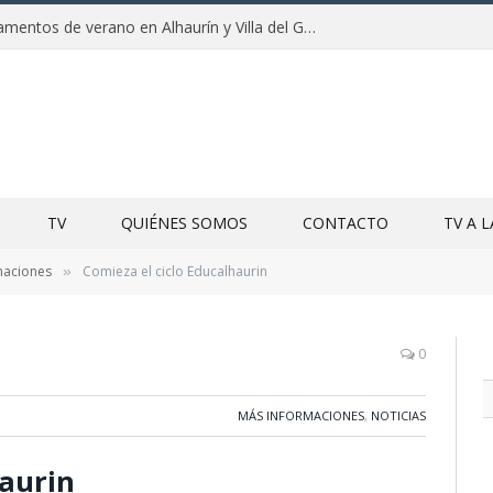
Clausuras de los campamentos de verano en Alhaurín y Villa del Guadalhorce 2026
TV
QUIÉNES SOMOS
CONTACTO
TV A 
maciones
Comieza el ciclo Educalhaurin
»
n
0
MÁS INFORMACIONES
,
NOTICIAS
haurin