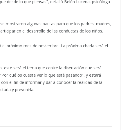
ue desde lo que piensas”, detalló Belén Lucena, psicóloga
e se mostraron algunas pautas para que los padres, madres,
ticipar en el desarrollo de las conductas de los niños.
rá el próximo mes de noviembre. La próxima charla será el
o, este será el tema que centre la disertación que será
, “Por qué os cuesta ver lo que está pasando”, y estará
con el fin de informar y dar a conocer la realidad de la
arla y prevenirla.
itter
Pinterest
LinkedIn
Tumblr
Email
WhatsApp