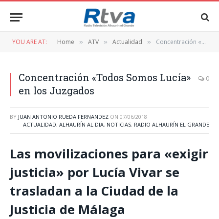
YOU ARE AT:
Home
ATV
Actualidad
Concentración «Todos Somos Lucía» en los Juzgados
»
»
»
Concentración «Todos Somos Lucía»
0
en los Juzgados
BY
JUAN ANTONIO RUEDA FERNANDEZ
ON
07/06/2018
ACTUALIDAD
,
ALHAURÍN AL DIA
,
NOTICIAS
,
RADIO ALHAURÍN EL GRANDE
Las movilizaciones para «exigir
justicia» por Lucía Vivar se
trasladan a la Ciudad de la
Justicia de Málaga