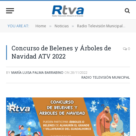
YOU ARE AT:
Home
Noticias
Radio Televisión Municipal
Co
»
»
»
Concurso de Belenes y Árboles de
0
Navidad ATV 2022
BY
MARÍA LUISA PALMA BARRABINO
ON
28/11/2022
RADIO TELEVISIÓN MUNICIPAL