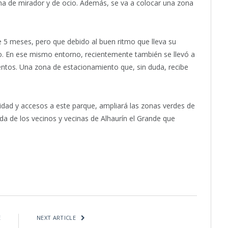
ona de mirador y de ocio. Además, se va a colocar una zona
e 5 meses, pero que debido al buen ritmo que lleva su
to. En ese mismo entorno, recientemente también se llevó a
ntos. Una zona de estacionamiento que, sin duda, recibe
idad y accesos a este parque, ampliará las zonas verdes de
ida de los vecinos y vecinas de Alhaurín el Grande que
itter
Pinterest
LinkedIn
Tumblr
Email
WhatsApp
E
NEXT ARTICLE