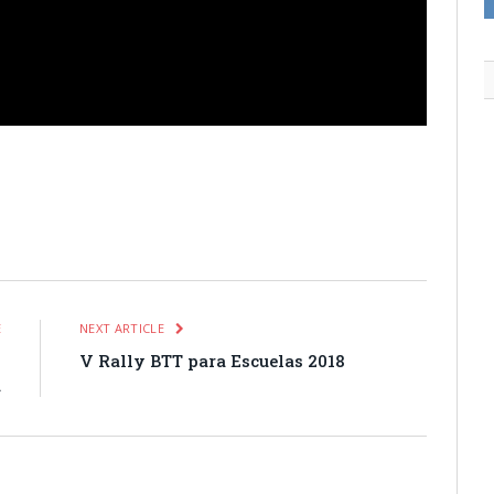
itter
Pinterest
LinkedIn
Tumblr
Email
WhatsApp
E
NEXT ARTICLE
o
V Rally BTT para Escuelas 2018
a