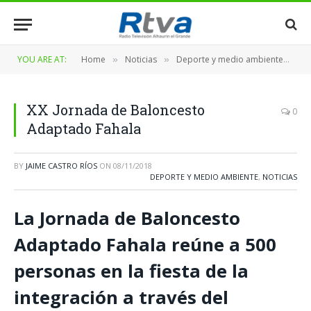
YOU ARE AT:
Home
Noticias
Deporte y medio ambiente
X
»
»
»
XX Jornada de Baloncesto
0
Adaptado Fahala
BY
JAIME CASTRO RÍOS
ON
08/11/2018
DEPORTE Y MEDIO AMBIENTE
,
NOTICIAS
La Jornada de Baloncesto
Adaptado Fahala reúne a 500
personas en la fiesta de la
integración a través del