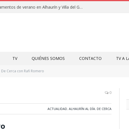
Clausuras de los campamentos de verano en Alhaurín y Villa del Guadalhorce 2026
TV
QUIÉNES SOMOS
CONTACTO
TV A 
De Cerca con Rafi Romero
0
ACTUALIDAD
,
ALHAURÍN AL DÍA
,
DE CERCA
ro