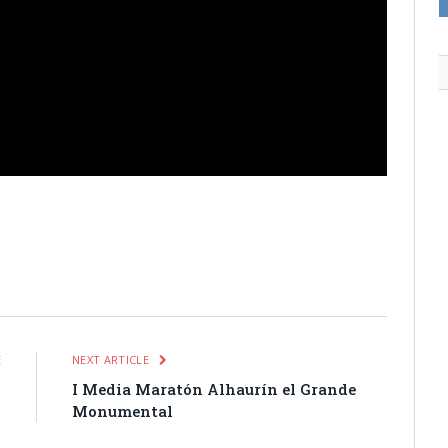
itter
Pinterest
LinkedIn
Tumblr
Email
WhatsApp
E
NEXT ARTICLE
9
I Media Maratón Alhaurín el Grande
Monumental