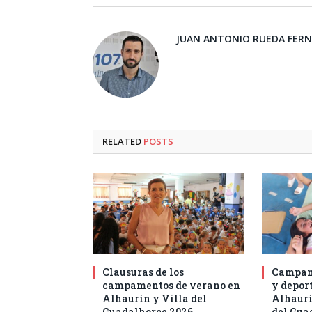
JUAN ANTONIO RUEDA FER
RELATED
POSTS
Clausuras de los
Campam
campamentos de verano en
y deport
Alhaurín y Villa del
Alhaurí
Guadalhorce 2026
del Gua