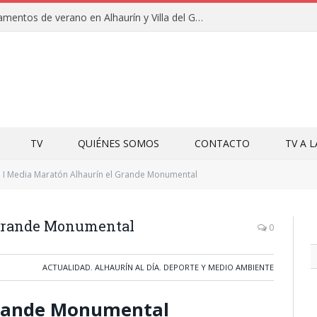
Clausuras de los campamentos de verano en Alhaurín y Villa del Guadalhorce 2026
TV
QUIÉNES SOMOS
CONTACTO
TV A 
I Media Maratón Alhaurín el Grande Monumental
 Grande Monumental
0
ACTUALIDAD
,
ALHAURÍN AL DÍA
,
DEPORTE Y MEDIO AMBIENTE
Grande Monumental