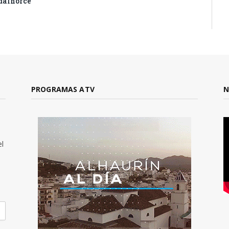
dalhorce
PROGRAMAS ATV
N
el