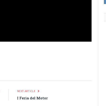
itter
Pinterest
LinkedIn
Tumblr
Email
WhatsApp
E
NEXT ARTICLE
o
I Feria del Motor