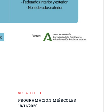
itter
Pinterest
LinkedIn
Tumblr
Email
WhatsApp
E
NEXT ARTICLE
l
PROGRAMACIÓN MIÉRCOLES
a
18/11/2020
s