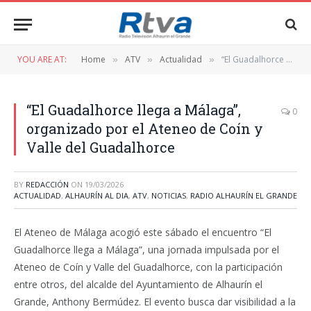
YOU ARE AT:
Home
ATV
Actualidad
“El Guadalhorce llega a Málaga”, organizado por el Ateneo de Coín y Valle del Guadalhorce
»
»
»
“El Guadalhorce llega a Málaga”,
0
organizado por el Ateneo de Coín y
Valle del Guadalhorce
BY
REDACCIÓN
ON
19/03/2026
ACTUALIDAD
,
ALHAURÍN AL DIA
,
ATV
,
NOTICIAS
,
RADIO ALHAURÍN EL GRANDE
El Ateneo de Málaga acogió este sábado el encuentro “El
Guadalhorce llega a Málaga”, una jornada impulsada por el
Ateneo de Coín y Valle del Guadalhorce, con la participación
entre otros, del alcalde del Ayuntamiento de Alhaurín el
Grande, Anthony Bermúdez. El evento busca dar visibilidad a la