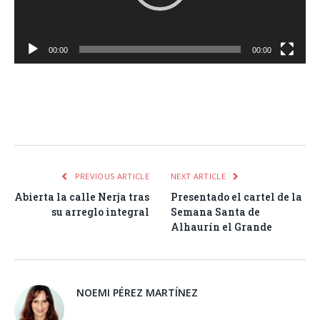
00:00
00:00
Facebook
Twitter
Pinterest
LinkedIn
Tumblr
Email
WhatsA
PREVIOUS ARTICLE
NEXT ARTICLE
Abierta la calle Nerja tras
Presentado el cartel de la
su arreglo integral
Semana Santa de
Alhaurín el Grande
NOEMI PÉREZ MARTÍNEZ