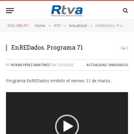
YOU ARE AT:
Home
ATV
Actualidad
EnREDados. Programa 71
»
»
»
EnREDados. Programa 71
0
BY
NOEMI PÉREZ MARTÍNEZ
ON
11/03/2022
ACTUALIDAD
,
ENREDADOS
Programa EnREDados emitido el viernes 11 de marzo.
Reproductor
de
vídeo