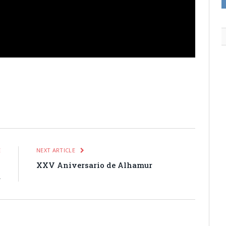
itter
Pinterest
LinkedIn
Tumblr
Email
WhatsApp
E
NEXT ARTICLE
o
XXV Aniversario de Alhamur
a