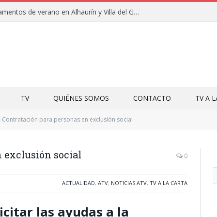
Clausuras de los campamentos de verano en Alhaurín y Villa del Guadalhorce 2026
TV
QUIÉNES SOMOS
CONTACTO
TV A 
Contratación para personas en exclusión social
 exclusión social
0
ACTUALIDAD
,
ATV
,
NOTICIAS ATV
,
TV A LA CARTA
icitar las ayudas a la