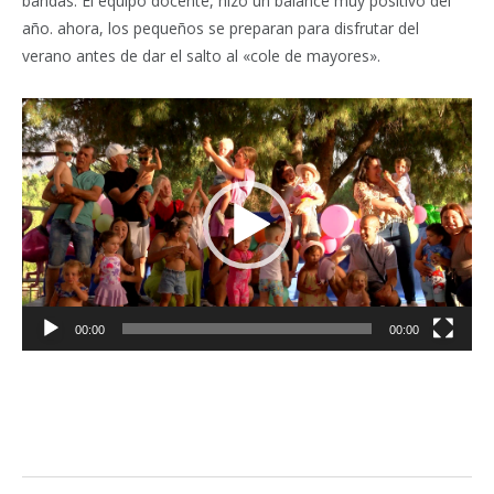
bandas. El equipo docente, hizo un balance muy positivo del
año. ahora, los pequeños se preparan para disfrutar del
verano antes de dar el salto al «cole de mayores».
Reproductor
de
vídeo
00:00
00:00
Facebook
Twitter
Pinterest
LinkedIn
Tumblr
Email
WhatsA