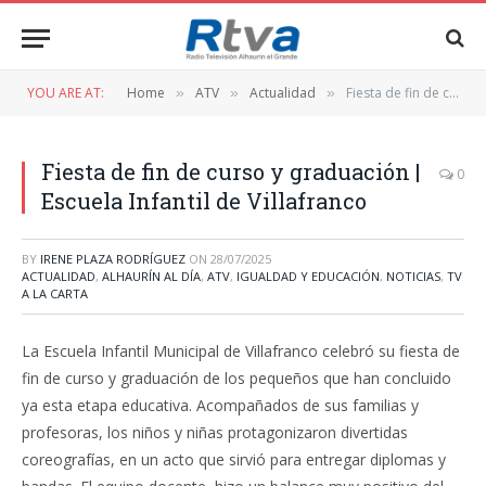
YOU ARE AT:
Home
ATV
Actualidad
Fiesta de fin de curso y graduación | Escuela Infantil de Villafranco
»
»
»
Fiesta de fin de curso y graduación |
0
Escuela Infantil de Villafranco
BY
IRENE PLAZA RODRÍGUEZ
ON
28/07/2025
ACTUALIDAD
,
ALHAURÍN AL DÍA
,
ATV
,
IGUALDAD Y EDUCACIÓN
,
NOTICIAS
,
TV
A LA CARTA
La Escuela Infantil Municipal de Villafranco celebró su fiesta de
fin de curso y graduación de los pequeños que han concluido
ya esta etapa educativa. Acompañados de sus familias y
profesoras, los niños y niñas protagonizaron divertidas
coreografías, en un acto que sirvió para entregar diplomas y