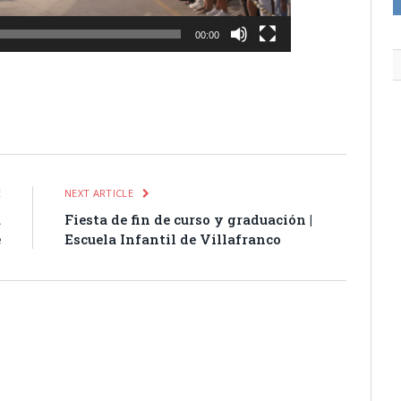
00:00
itter
Pinterest
LinkedIn
Tumblr
Email
WhatsApp
E
NEXT ARTICLE
a
Fiesta de fin de curso y graduación |
e
Escuela Infantil de Villafranco