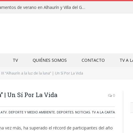
Clausuras de los campamentos de verano en Alhaurín y Villa del Guadalhorce 2026
TV
QUIÉNES SOMOS
CONTACTO
TV A 
IX “Alhaurín a la luz de la luna” | Un Sí Por La Vida
” | Un Sí Por La Vida
0
,
ATV
,
DEPORTE Y MEDIO AMBIENTE
,
DEPORTES
,
NOTICIAS
,
TV A LA CARTA
 Una vez más, ha superado el récord de participantes del año