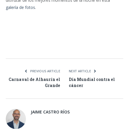
disfrutar de los mejores momentos de la noche en esta
galería de fotos
.
Facebook
Twitter
Pinterest
LinkedIn
Tumblr
Email
WhatsA
PREVIOUS ARTICLE
NEXT ARTICLE
Carnaval de Alhaurín el
Día Mundial contra el
Grande
cáncer
JAIME CASTRO RÍOS