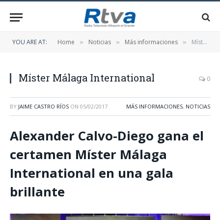
YOU ARE AT:
Home
Noticias
Más informaciones
Míster Málaga International
»
»
»
Míster Málaga International
0
BY
JAIME CASTRO RÍOS
ON
05/02/2017
MÁS INFORMACIONES
,
NOTICIAS
Alexander Calvo-Diego gana el
certamen Míster Málaga
International en una gala
brillante