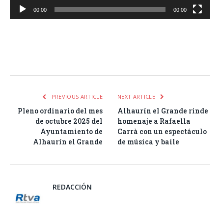
00:00
00:00
Facebook
Twitter
Pinterest
LinkedIn
Tumblr
Email
WhatsA
PREVIOUS ARTICLE
NEXT ARTICLE
Pleno ordinario del mes
Alhaurín el Grande rinde
de octubre 2025 del
homenaje a Rafaella
Ayuntamiento de
Carrà con un espectáculo
Alhaurín el Grande
de música y baile
REDACCIÓN