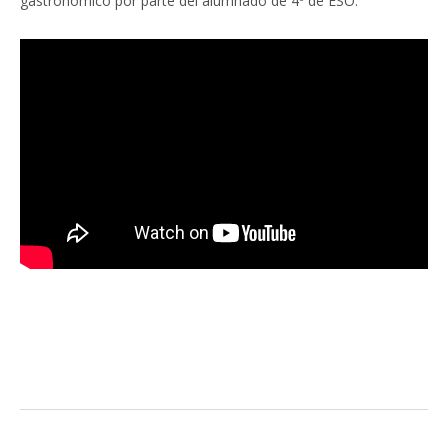
gastronómico por parte del alumnado de 4º de ESO.
Facebook
Twitter
Pinterest
LinkedIn
Tumblr
Email
WhatsA