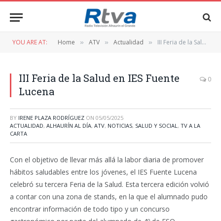
YOU ARE AT:
Home
ATV
Actualidad
III Feria de la Salud en IES Fuente Lucena
»
»
»
III Feria de la Salud en IES Fuente
0
Lucena
BY
IRENE PLAZA RODRÍGUEZ
ON
05/05/2025
ACTUALIDAD
,
ALHAURÍN AL DÍA
,
ATV
,
NOTICIAS
,
SALUD Y SOCIAL
,
TV A LA
CARTA
Con el objetivo de llevar más allá la labor diaria de promover
hábitos saludables entre los jóvenes, el IES Fuente Lucena
celebró su tercera Feria de la Salud. Esta tercera edición volvió
a contar con una zona de stands, en la que el alumnado pudo
encontrar información de todo tipo y un concurso