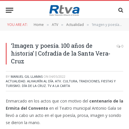
YOU ARE AT:
Home
ATV
Actualidad
‘Imagen y poesía. 100 años de historia’ | Cofradía de la Santa Vera-Cruz
»
»
»
‘Imagen y poesía. 100 años de
0
historia’ | Cofradía de la Santa Vera-
Cruz
BY
MANUEL GIL LLAMAS
ON
04/05/2022
ACTUALIDAD
,
ALHAURÍN AL DÍA
,
ATV
,
CULTURA, TRADICIONES, FIESTAS Y
TURISMO
,
DÍA DE LA CRUZ
,
TV A LA CARTA
Enmarcado en los actos que con motivo del
centenario de la
Ermita del Convento
en el Teatro municipal Antonio Gala se
llevó a cabo un acto en el que poesía, prosa, imagen y sonido
se dieron la mano.