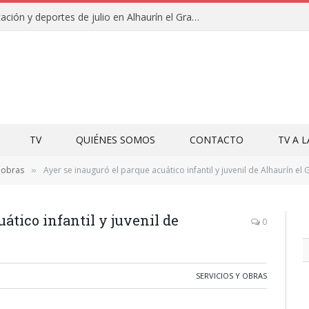
Campamentos de educación y deportes de julio en Alhaurín el Grande y Villa del Guadalhorce
TV
QUIÉNES SOMOS
CONTACTO
TV A 
y obras
Ayer se inauguró el parque acuático infantil y juvenil de Alhaurín el
»
ático infantil y juvenil de
0
SERVICIOS Y OBRAS