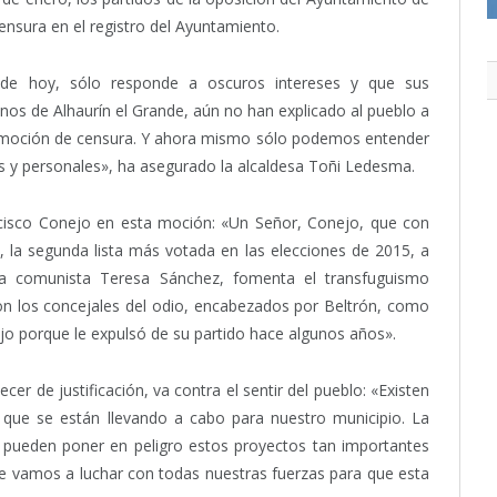
nsura en el registro del Ayuntamiento.
de hoy, sólo responde a oscuros intereses y que sus
nos de Alhaurín el Grande, aún no han explicado al pueblo a
a moción de censura. Y ahora mismo sólo podemos entender
s y personales», ha asegurado la alcaldesa Toñi Ledesma.
cisco Conejo en esta moción: «Un Señor, Conejo, que con
, la segunda lista más votada en las elecciones de 2015, a
la comunista Teresa Sánchez, fomenta el transfuguismo
on los concejales del odio, encabezados por Beltrón, como
o porque le expulsó de su partido hace algunos años».
r de justificación, va contra el sentir del pueblo: «Existen
, que se están llevando a cabo para nuestro municipio. La
 pueden poner en peligro estos proyectos tan importantes
ue vamos a luchar con todas nuestras fuerzas para que esta