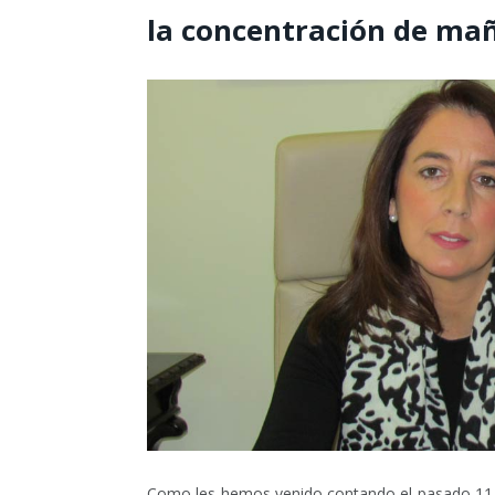
la concentración de ma
Como les hemos venido contando el pasado 11 d