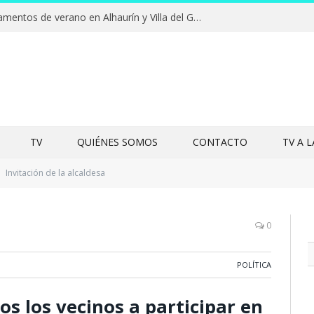
Clausuras de los campamentos de verano en Alhaurín y Villa del Guadalhorce 2026
TV
QUIÉNES SOMOS
CONTACTO
TV A 
Invitación de la alcaldesa
0
POLÍTICA
os los vecinos a participar en