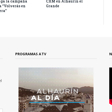
aga la campaña
CXM en Alhaurín el
a “Volverás en
Grande
era”
PROGRAMAS ATV
N
el