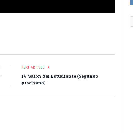
itter
Pinterest
LinkedIn
Tumblr
Email
WhatsApp
E
NEXT ARTICLE
P
IV Salón del Estudiante (Segundo
o
programa)