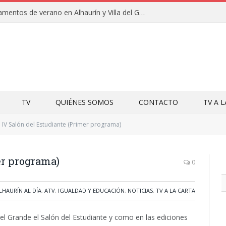
Clausuras de los campamentos de verano en Alhaurín y Villa del Guadalhorce 2026
TV
QUIÉNES SOMOS
CONTACTO
TV A 
IV Salón del Estudiante (Primer programa)
er programa)
0
LHAURÍN AL DÍA
,
ATV
,
IGUALDAD Y EDUCACIÓN
,
NOTICIAS
,
TV A LA CARTA
 el Grande el Salón del Estudiante y como en las ediciones