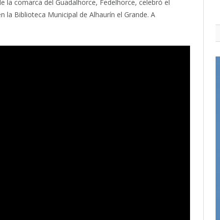
e la comarca del Guadalhorce, Fedelhorce, celebró el
 la Biblioteca Municipal de Alhaurín el Grande. A