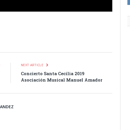
itter
Pinterest
LinkedIn
Tumblr
Email
WhatsApp
E
NEXT ARTICLE
o
Concierto Santa Cecilia 2019
Asociación Musical Manuel Amador
NANDEZ