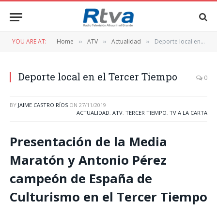
YOU ARE AT:
Home
ATV
Actualidad
Deporte local en el Tercer Tiempo
»
»
»
Deporte local en el Tercer Tiempo
0
BY
JAIME CASTRO RÍOS
ON
27/11/2019
ACTUALIDAD
,
ATV
,
TERCER TIEMPO
,
TV A LA CARTA
Presentación de la Media
Maratón y Antonio Pérez
campeón de España de
Culturismo en el Tercer Tiempo