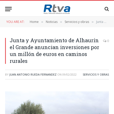
YOU ARE AT:
Home
Noticias
Servicios y obras
Junta y Ayuntamiento de Alhaurín el Grande anuncian inversiones por un millón de euros en caminos rurales
»
»
»
Junta y Ayuntamiento de Alhaurín
0
el Grande anuncian inversiones por
un millón de euros en caminos
rurales
BY
JUAN ANTONIO RUEDA FERNANDEZ
ON
09/02/2022
SERVICIOS Y OBRAS