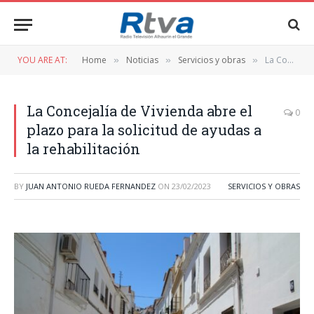
YOU ARE AT:
Home
Noticias
Servicios y obras
La Concejalía de Vivienda abre el plazo para la solicitud de ayudas a la rehabilitación
»
»
»
La Concejalía de Vivienda abre el
0
plazo para la solicitud de ayudas a
la rehabilitación
BY
JUAN ANTONIO RUEDA FERNANDEZ
ON
23/02/2023
SERVICIOS Y OBRAS