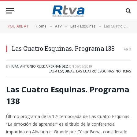
YOU ARE AT:
Home
ATV
Las 4 Esquinas
Las Cuatro Esquinas. Programa 138
»
»
»
Las Cuatro Esquinas. Programa 138
0
BY
JUAN ANTONIO RUEDA FERNANDEZ
ON
06/06/2019
LAS 4 ESQUINAS
,
LAS CUATRO ESQUINAS
,
NOTICIAS
Las Cuatro Esquinas. Programa
138
Último programa de la 12ª temporada de Las Cuatro Esquinas.
“La emoción de aprender” es el título de la conferencia
impartida en Alhaurín el Grande por César Bona, considerado