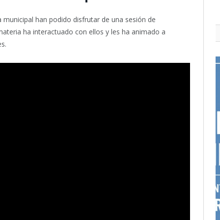
 municipal han podido disfrutar de una sesión de
materia ha interactuado con ellos y les ha animado a
s.