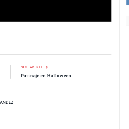
itter
Pinterest
LinkedIn
Tumblr
Email
WhatsApp
E
NEXT ARTICLE
s
Patinaje en Halloween
NANDEZ