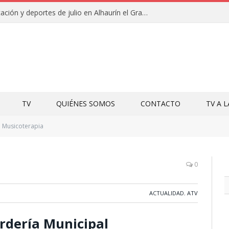
Campamentos de educación y deportes de julio en Alhaurín el Grande y Villa del Guadalhorce
TV
QUIÉNES SOMOS
CONTACTO
TV A 
Musicoterapia
0
ACTUALIDAD
,
ATV
rdería Municipal