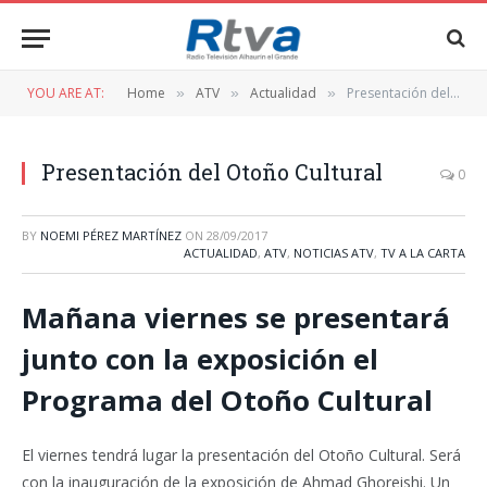
YOU ARE AT:
Home
ATV
Actualidad
Presentación del Otoño Cultural
»
»
»
Presentación del Otoño Cultural
0
BY
NOEMI PÉREZ MARTÍNEZ
ON
28/09/2017
ACTUALIDAD
,
ATV
,
NOTICIAS ATV
,
TV A LA CARTA
Mañana viernes se presentará
junto con la exposición el
Programa del Otoño Cultural
El viernes tendrá lugar la presentación del Otoño Cultural. Será
con la inauguración de la exposición de Ahmad Ghoreishi. Un