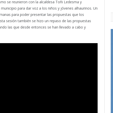
ismo se reunieron con la alcaldesa Toñi Ledesma y
l municipio para dar voz a los niños y jóvenes alhaurinos. Un
emanas para poder presentar las propuestas que los
 esta sesión también se hizo un repaso de las propuestas
ando las que desde entonces se han llevado a cabo y