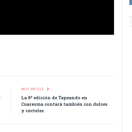
itter
Pinterest
LinkedIn
Tumblr
Email
WhatsApp
E
NEXT ARTICLE
e
La 8ª edición de Tapeando en
–
Cuaresma contará también con dulces
n
y cócteles