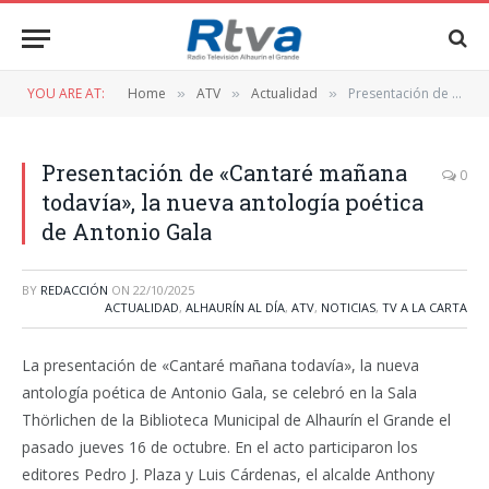
YOU ARE AT:
Home
ATV
Actualidad
Presentación de «Cantaré mañana todavía», la nueva antología poética de Antonio Gala
»
»
»
Presentación de «Cantaré mañana
0
todavía», la nueva antología poética
de Antonio Gala
BY
REDACCIÓN
ON
22/10/2025
ACTUALIDAD
,
ALHAURÍN AL DÍA
,
ATV
,
NOTICIAS
,
TV A LA CARTA
La presentación de «Cantaré mañana todavía», la nueva
antología poética de Antonio Gala, se celebró en la Sala
Thörlichen de la Biblioteca Municipal de Alhaurín el Grande el
pasado jueves 16 de octubre. En el acto participaron los
editores Pedro J. Plaza y Luis Cárdenas, el alcalde Anthony