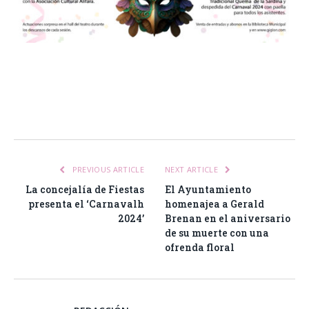
Facebook
Twitter
Pinterest
LinkedIn
Tumblr
Email
WhatsA
PREVIOUS ARTICLE
NEXT ARTICLE
La concejalía de Fiestas
El Ayuntamiento
presenta el ‘Carnavalh
homenajea a Gerald
2024’
Brenan en el aniversario
de su muerte con una
ofrenda floral