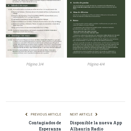
Página 3/4
Página 4/4
Facebook
Twitter
Pinterest
LinkedIn
Tumblr
Email
WhatsA
PREVIOUS ARTICLE
NEXT ARTICLE
Contagiados de
Disponible la nueva App
Esperanza
Alhaurín Radio