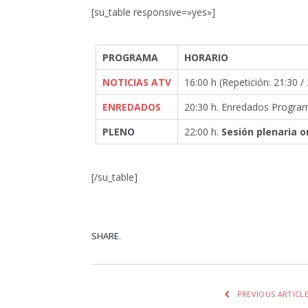
[su_table responsive=»yes»]
PROGRAMA
HORARIO
NOTICIAS ATV
16:00 h (Repetición: 21:30 / 
ENREDADOS
20:30 h. Enredados Progra
PLENO
22:00 h.
Sesión plenaria 
[/su_table]
SHARE.
Facebook
Tw
PREVIOUS ARTICL