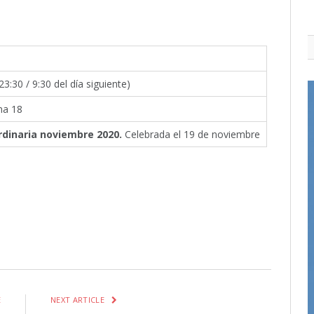
23:30 / 9:30 del día siguiente)
ma 18
ordinaria noviembre 2020.
Celebrada el 19 de noviembre
itter
Pinterest
LinkedIn
Tumblr
Email
WhatsApp
E
NEXT ARTICLE