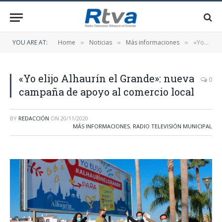
YOU ARE AT:
Home
Noticias
Más informaciones
«Yo elijo Alhaurín el Grande»: nueva campaña de apoyo al comercio local
»
»
»
«Yo elijo Alhaurín el Grande»: nueva
0
campaña de apoyo al comercio local
BY
REDACCIÓN
ON
20/11/2020
MÁS INFORMACIONES
,
RADIO TELEVISIÓN MUNICIPAL