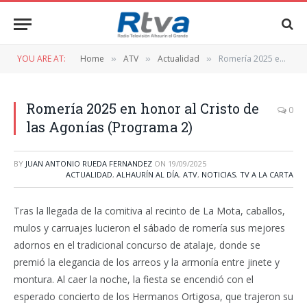
YOU ARE AT:
Home
ATV
Actualidad
Romería 2025 en honor al Cristo de las Agonías (Programa 2)
»
»
»
Romería 2025 en honor al Cristo de
0
las Agonías (Programa 2)
BY
JUAN ANTONIO RUEDA FERNANDEZ
ON
19/09/2025
ACTUALIDAD
,
ALHAURÍN AL DÍA
,
ATV
,
NOTICIAS
,
TV A LA CARTA
Tras la llegada de la comitiva al recinto de La Mota, caballos,
mulos y carruajes lucieron el sábado de romería sus mejores
adornos en el tradicional concurso de atalaje, donde se
premió la elegancia de los arreos y la armonía entre jinete y
montura. Al caer la noche, la fiesta se encendió con el
esperado concierto de los Hermanos Ortigosa, que trajeron su