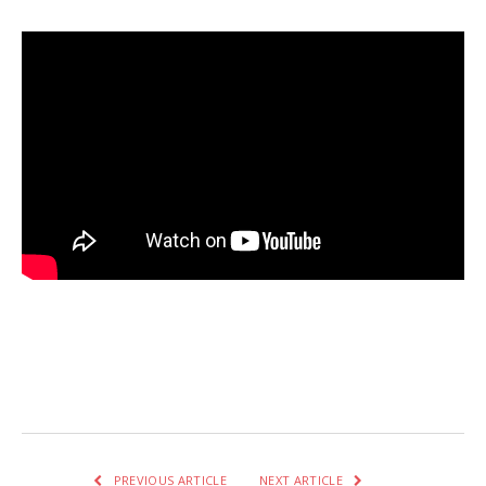
Facebook
Twitter
Pinterest
LinkedIn
Tumblr
Email
WhatsA
PREVIOUS ARTICLE
NEXT ARTICLE