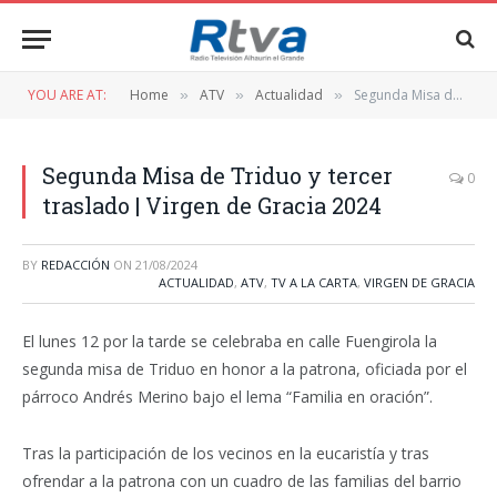
YOU ARE AT:
Home
ATV
Actualidad
Segunda Misa de Triduo y tercer traslado | Virgen de Gracia 2024
»
»
»
Segunda Misa de Triduo y tercer
0
traslado | Virgen de Gracia 2024
BY
REDACCIÓN
ON
21/08/2024
ACTUALIDAD
,
ATV
,
TV A LA CARTA
,
VIRGEN DE GRACIA
El lunes 12 por la tarde se celebraba en calle Fuengirola la
segunda misa de Triduo en honor a la patrona, oficiada por el
párroco Andrés Merino bajo el lema “Familia en oración”.
Tras la participación de los vecinos en la eucaristía y tras
ofrendar a la patrona con un cuadro de las familias del barrio