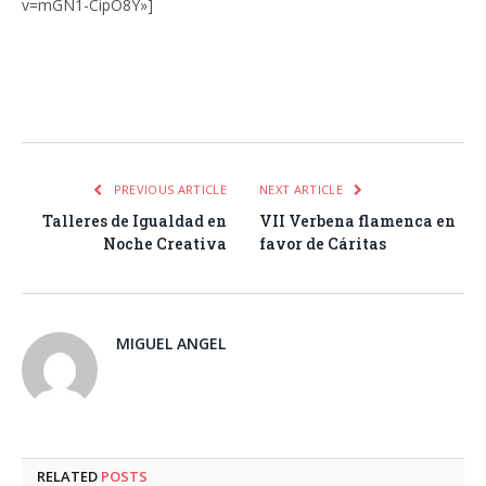
v=mGN1-CipO8Y»]
Facebook
Twitter
Pinterest
LinkedIn
Tumblr
Email
WhatsA
PREVIOUS ARTICLE
NEXT ARTICLE
Talleres de Igualdad en
VII Verbena flamenca en
Noche Creativa
favor de Cáritas
MIGUEL ANGEL
RELATED
POSTS