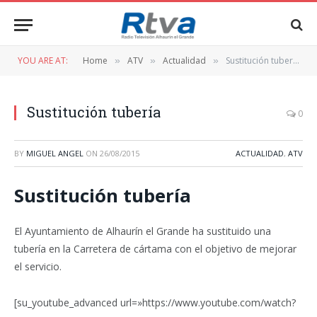
YOU ARE AT:
Home
ATV
Actualidad
Sustitución tubería
»
»
»
Sustitución tubería
0
BY
MIGUEL ANGEL
ON
26/08/2015
ACTUALIDAD
,
ATV
Sustitución tubería
El Ayuntamiento de Alhaurín el Grande ha sustituido una
tubería en la Carretera de cártama con el objetivo de mejorar
el servicio.
[su_youtube_advanced url=»https://www.youtube.com/watch?