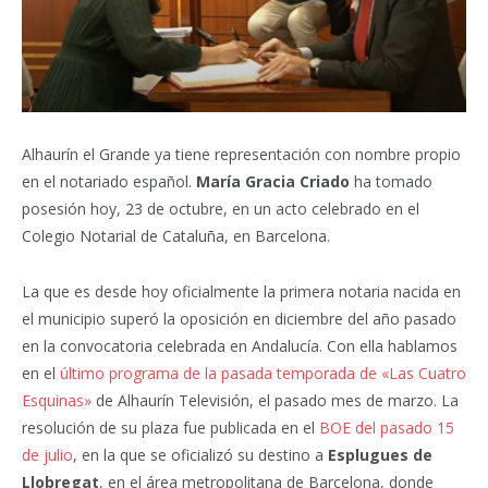
Alhaurín el Grande ya tiene representación con nombre propio
en el notariado español.
María Gracia Criado
ha tomado
posesión hoy, 23 de octubre, en un acto celebrado en el
Colegio Notarial de Cataluña, en Barcelona.
La que es desde hoy oficialmente la primera notaria nacida en
el municipio superó la oposición en diciembre del año pasado
en la convocatoria celebrada en Andalucía.
Con ella hablamos
en el
último programa de la pasada temporada de «Las Cuatro
Esquinas»
de Alhaurín Televisión, el pasado mes de marzo. La
resolución de su plaza fue publicada en el
BOE del pasado 15
de julio
, en la que se oficializó su destino a
Esplugues de
Llobregat
, en el área metropolitana de Barcelona, donde