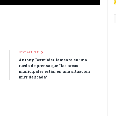
itter
Pinterest
LinkedIn
Tumblr
Email
WhatsApp
E
NEXT ARTICLE
e
Antony Bermúdez lamenta en una
3
rueda de prensa que “las arcas
municipales están en una situación
muy delicada”