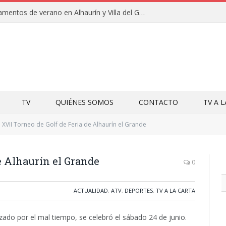
Clausuras de los campamentos de verano en Alhaurín y Villa del Guadalhorce 2026
TV
QUIÉNES SOMOS
CONTACTO
TV A 
XVII Torneo de Golf de Feria de Alhaurín el Grande
e Alhaurín el Grande
0
ACTUALIDAD
,
ATV
,
DEPORTES
,
TV A LA CARTA
zado por el mal tiempo, se celebró el sábado 24 de junio.