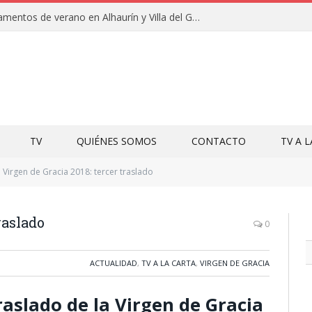
Clausuras de los campamentos de verano en Alhaurín y Villa del Guadalhorce 2026
TV
QUIÉNES SOMOS
CONTACTO
TV A 
Virgen de Gracia 2018: tercer traslado
raslado
0
ACTUALIDAD
,
TV A LA CARTA
,
VIRGEN DE GRACIA
traslado de la Virgen de Gracia