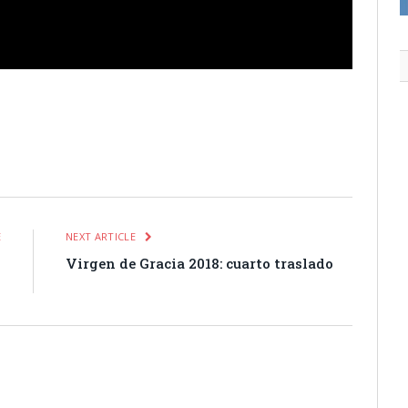
itter
Pinterest
LinkedIn
Tumblr
Email
WhatsApp
E
NEXT ARTICLE
o
Virgen de Gracia 2018: cuarto traslado
o