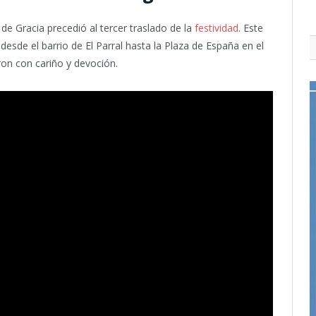
de Gracia precedió al tercer traslado de la
festividad
. Este
 desde el barrio de El Parral hasta la Plaza de España en el
ron con cariño y devoción.