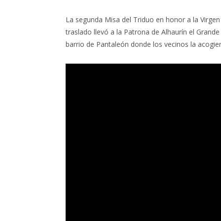
La segunda Misa del Triduo en honor a la Virgen 
traslado llevó a la Patrona de Alhaurín el Grande
barrio de Pantaleón donde los vecinos la acogie