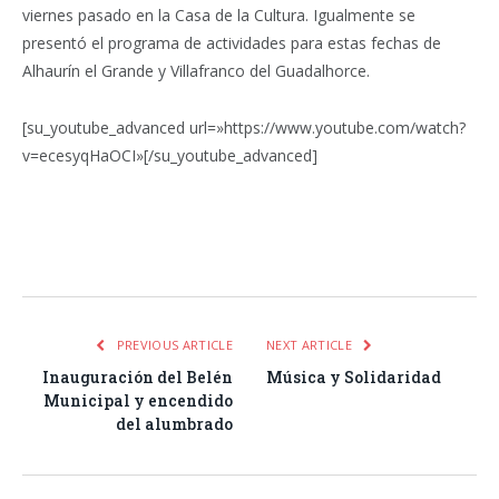
viernes pasado en la Casa de la Cultura. Igualmente se
presentó el programa de actividades para estas fechas de
Alhaurín el Grande y Villafranco del Guadalhorce.
[su_youtube_advanced url=»https://www.youtube.com/watch?
v=ecesyqHaOCI»[/su_youtube_advanced]
Facebook
Twitter
Pinterest
LinkedIn
Tumblr
Email
WhatsA
PREVIOUS ARTICLE
NEXT ARTICLE
Inauguración del Belén
Música y Solidaridad
Municipal y encendido
del alumbrado