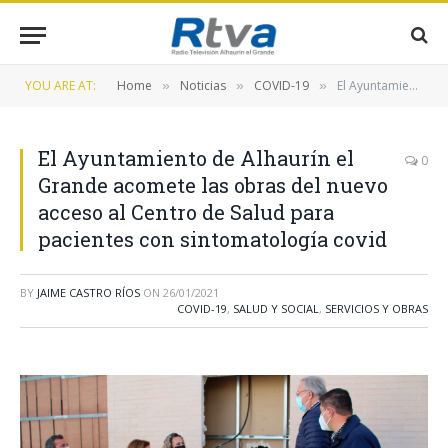
YOU ARE AT:
Home
Noticias
COVID-19
El Ayuntamiento de Alhaurín el Grande acomete las obras del nuevo acceso al Centro de Salud para pacientes con sintomatología covid
»
»
»
El Ayuntamiento de Alhaurín el
0
Grande acomete las obras del nuevo
acceso al Centro de Salud para
pacientes con sintomatología covid
BY
JAIME CASTRO RÍOS
ON
26/01/2021
COVID-19
,
SALUD Y SOCIAL
,
SERVICIOS Y OBRAS