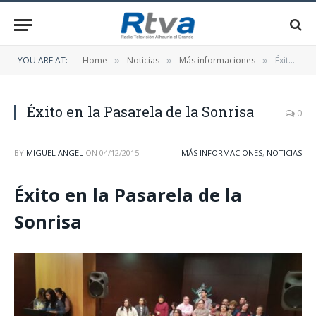
YOU ARE AT:
Home
Noticias
Más informaciones
Éxito en la Pasarela de la Sonrisa
»
»
»
Éxito en la Pasarela de la Sonrisa
0
BY
MIGUEL ANGEL
ON
04/12/2015
MÁS INFORMACIONES
,
NOTICIAS
Éxito en la Pasarela de la
Sonrisa