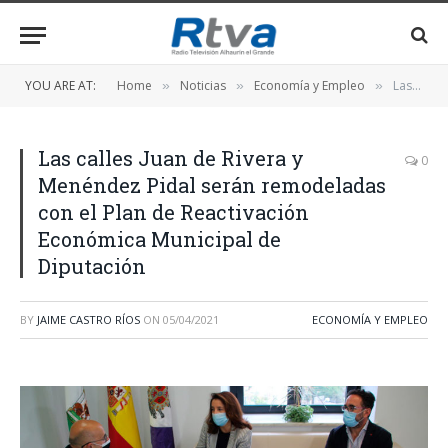
YOU ARE AT:
Home
Noticias
Economía y Empleo
Las calles Juan de Rivera y Menéndez Pidal serán remodeladas con el Plan de Reactivación Económica Municipal de Diputación
»
»
»
Las calles Juan de Rivera y
0
Menéndez Pidal serán remodeladas
con el Plan de Reactivación
Económica Municipal de
Diputación
BY
JAIME CASTRO RÍOS
ON
05/04/2021
ECONOMÍA Y EMPLEO