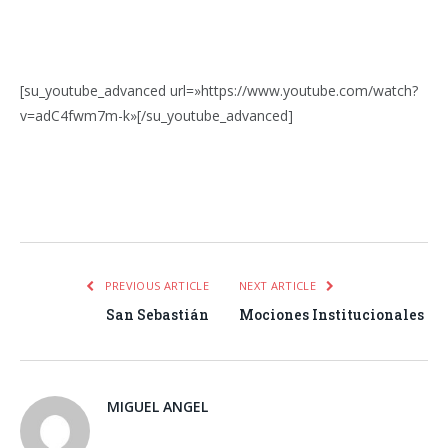
[su_youtube_advanced url=»https://www.youtube.com/watch?
v=adC4fwm7m-k»[/su_youtube_advanced]
Facebook
Twitter
Pinterest
LinkedIn
Tumblr
Email
WhatsA
PREVIOUS ARTICLE
NEXT ARTICLE
San Sebastián
Mociones Institucionales
MIGUEL ANGEL