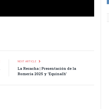
itter
Pinterest
LinkedIn
Tumblr
Email
WhatsApp
E
NEXT ARTICLE
a
La Recacha | Presentación de la
5
Romería 2025 y ‘Equinalh’