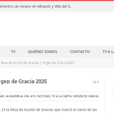
Clausuras de los campamentos de verano en Alhaurín y Villa del Guadalhorce 2026
TV
QUIÉNES SOMOS
CONTACTO
TV A 
Misa de Acción de Gracias | Virgen de Gracia 2025
rgen de Gracia 2025
0
DAD
,
ALHAURÍN AL DÍA
,
ATV
,
NOTICIAS
,
TV A LA CARTA
,
VIRGEN DE GRACIA
 23 la Misa de Acción de Gracias que marcó el cierre de las