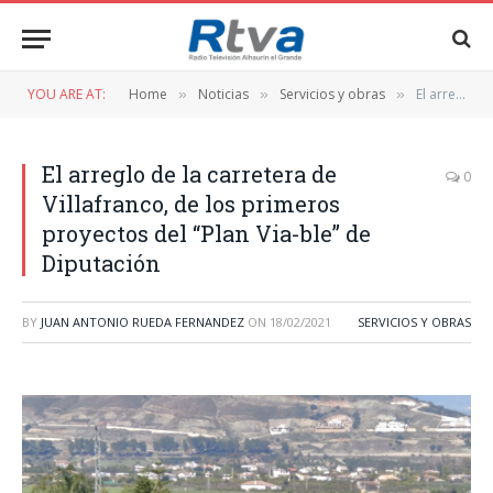
YOU ARE AT:
Home
Noticias
Servicios y obras
El arreglo de la carretera de Villafranco, de los primeros proyectos del “Plan Via-ble” de Diputación
»
»
»
El arreglo de la carretera de
0
Villafranco, de los primeros
proyectos del “Plan Via-ble” de
Diputación
BY
JUAN ANTONIO RUEDA FERNANDEZ
ON
18/02/2021
SERVICIOS Y OBRAS